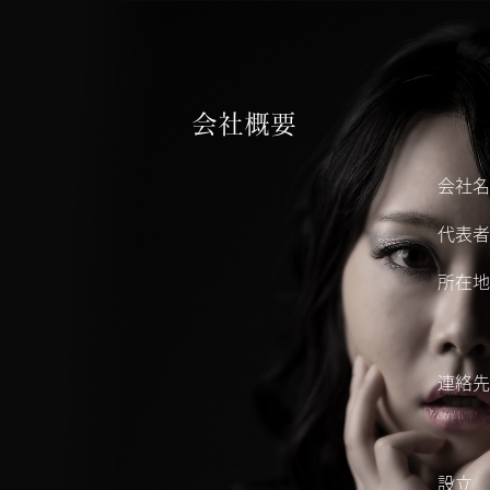
TOP
会社概要
トップ
会社名
ALL ABOUT AMADARE
会社概要
代表者
AMAZING PRICE
所在地
制作料金
AMADARE STUDIO
レンタルスタジオ
連絡先
MOVIE
制作実績（映像）
設立